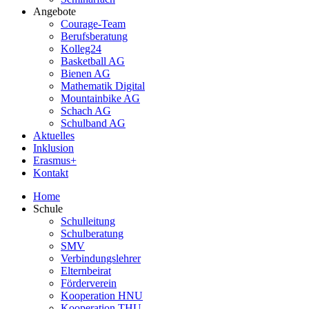
Angebote
Courage-Team
Berufsberatung
Kolleg24
Basketball AG
Bienen AG
Mathematik Digital
Mountainbike AG
Schach AG
Schulband AG
Aktuelles
Inklusion
Erasmus+
Kontakt
Home
Schule
Schulleitung
Schulberatung
SMV
Verbindungslehrer
Elternbeirat
Förderverein
Kooperation HNU
Kooperation THU